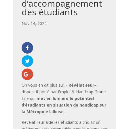
d’accompagnement
des étudiants
par
|
Nov 14, 2022
|
,
On vous en dit plus sur «
RévélatHeur
« ,
dispositif porté par Emploi & Handicap Grand
Lille qui
met en lumière le potentiel
d’étudiants en situation de handicap sur
la Métropole Lilloise.
RévélatHeur aide les étudiants à choisir un
métier qui sera compatible avec leur handicap