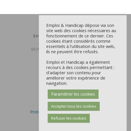
Emploi & Handicap dépose via son
site web des cookies nécessaires au
fonctionnement de ce dernier. Ces
Emploi et Handicap Grand Lille
cookies étant considérés comme
23 chemin du Moulin Delmar
essentiels à l'utilisation du site web,
59708 MARCQ EN BAROEUL CEDEX
ils ne peuvent être refusés.
03 59 31 81 00
Emploi et Handicap a également
Antenne Douaisis
recours à des cookies permettant :
d'adapter son contenu pour
22 rue d’Orchies - CS 9711
améliorer votre expérience de
59504 DOUAI CEDEX
navigation.
03 59 31 81 00
Paramétrer les cookies
Mentions Légales et CGU
Politique des cookies
Accepter tous les cookies
Protection des données personnelles
Refuser les cookies
Paramétrer les cookies
Nous trouver