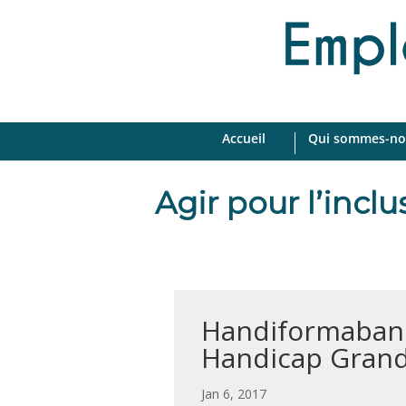
Accueil
Qui sommes-no
Agir pour l’incl
Handiformabanq
Handicap Grand 
par
|
Jan 6, 2017