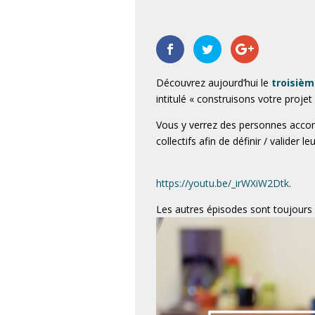
|
,
,
,
,
,
,
,
,
,
,
,
,
Découvrez aujourd’hui le
troisièm
intitulé « construisons votre projet
Vous y verrez des personnes accom
collectifs afin de définir / valider
https://youtu.be/_irWXiW2Dtk
.
Les autres épisodes sont toujours v