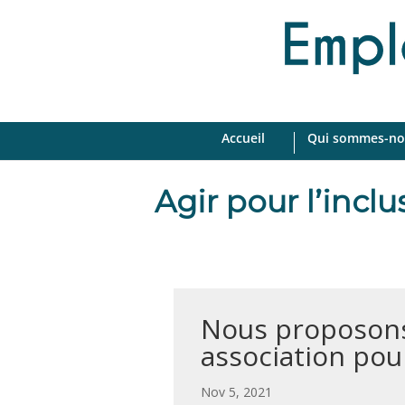
Accueil
Qui sommes-no
Agir pour l’incl
Nous proposons
association po
par
|
Nov 5, 2021