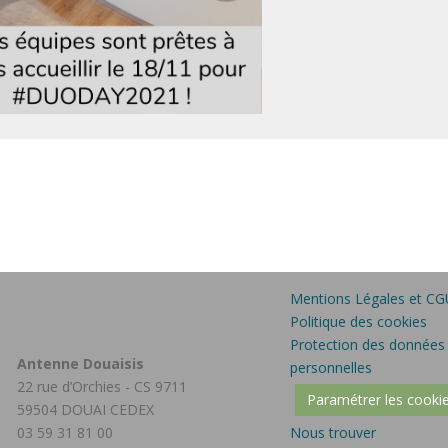
Mentions Légales et CG
Politique des cookies
Protection des données
Antenne Douaisis
personnelles
22 rue d’Orchies - CS 9711
Paramétrer les cooki
59504 DOUAI CEDEX
03 59 31 81 00
Nous trouver