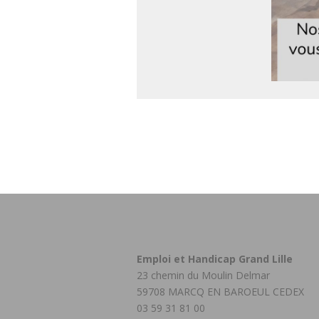
Emploi et Handicap Grand Lille
23 chemin du Moulin Delmar
59708 MARCQ EN BAROEUL CEDEX
03 59 31 81 00