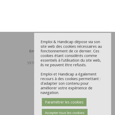
Emploi & Handicap dépose via son
site web des cookies nécessaires au
fonctionnement de ce dernier. Ces
Emploi et Handicap Grand Lille
cookies étant considérés comme
23 chemin du Moulin Delmar
essentiels à l'utilisation du site web,
59708 MARCQ EN BAROEUL CEDEX
ils ne peuvent être refusés.
03 59 31 81 00
Emploi et Handicap a également
Antenne Douaisis
recours à des cookies permettant :
d'adapter son contenu pour
22 rue d’Orchies - CS 9711
améliorer votre expérience de
59504 DOUAI CEDEX
navigation.
03 59 31 81 00
Paramétrer les cookies
Mentions Légales et CGU
Politique des cookies
Accepter tous les cookies