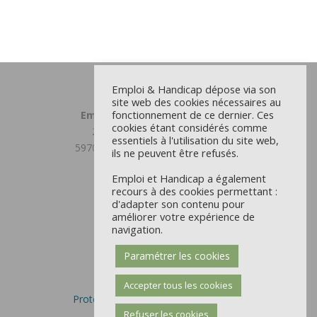
Emploi & Handicap dépose via son
site web des cookies nécessaires au
fonctionnement de ce dernier. Ces
Emploi et Handicap Grand Lille
cookies étant considérés comme
23 chemin du Moulin Delmar
essentiels à l'utilisation du site web,
59708 MARCQ EN BAROEUL CEDEX
ils ne peuvent être refusés.
03 59 31 81 00
Emploi et Handicap a également
recours à des cookies permettant :
Antenne Douaisis
d'adapter son contenu pour
22 rue d’Orchies - CS 9711
améliorer votre expérience de
59504 DOUAI CEDEX
navigation.
03 59 31 81 00
Paramétrer les cookies
Mentions Légales et CGU
Politique des cookies
Accepter tous les cookies
Protection des données personnelles
Refuser les cookies