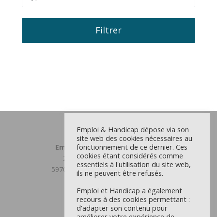
d'Actu
Filtrer
Emploi & Handicap dépose via son
site web des cookies nécessaires au
fonctionnement de ce dernier. Ces
Emploi et Handicap Grand Lille
cookies étant considérés comme
23 chemin du Moulin Delmar
essentiels à l'utilisation du site web,
59708 MARCQ EN BAROEUL CEDEX
ils ne peuvent être refusés.
03 59 31 81 00
Emploi et Handicap a également
Antenne Douaisis
recours à des cookies permettant :
d'adapter son contenu pour
22 rue d’Orchies - CS 9711
améliorer votre expérience de