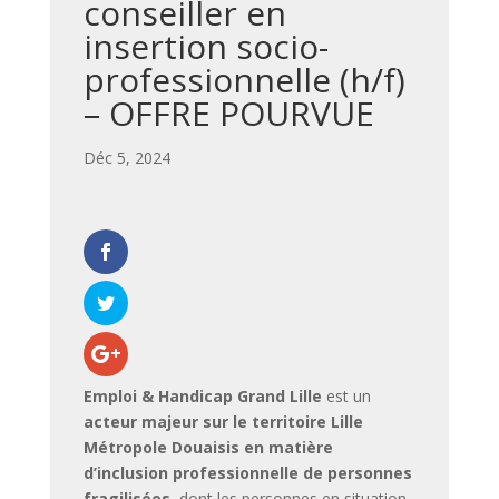
conseiller en
insertion socio-
professionnelle (h/f)
– OFFRE POURVUE
par
|
Déc 5, 2024
|
,
,
Emploi & Handicap Grand Lille
est un
acteur majeur sur le territoire Lille
Métropole Douaisis en matière
d’inclusion professionnelle de personnes
fragilisées
, dont les personnes en situation