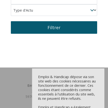
concernée
Type
d'Actu
Filtrer
Emploi & Handicap dépose via son
site web des cookies nécessaires au
fonctionnement de ce dernier. Ces
Emploi et Handicap Grand Lille
cookies étant considérés comme
23 chemin du Moulin Delmar
essentiels à l'utilisation du site web,
59708 MARCQ EN BAROEUL CEDEX
ils ne peuvent être refusés.
03 59 31 81 00
Emploi et Handicap a également