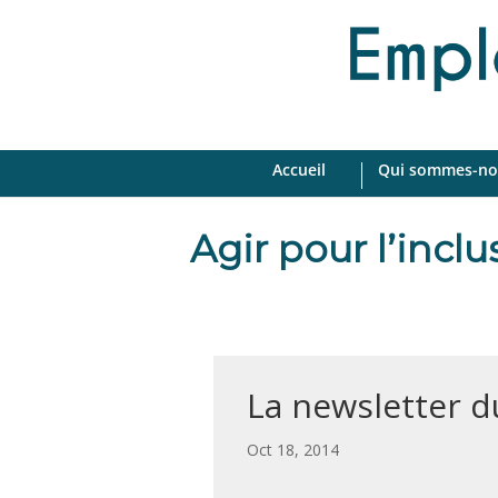
Accueil
Qui sommes-no
Agir pour l’incl
La newsletter d
par
|
Oct 18, 2014
|
,
,