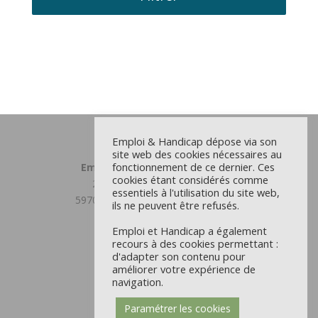
Emploi & Handicap dépose via son
site web des cookies nécessaires au
fonctionnement de ce dernier. Ces
Emploi et Handicap Grand Lille
cookies étant considérés comme
23 chemin du Moulin Delmar
essentiels à l'utilisation du site web,
59708 MARCQ EN BAROEUL CEDEX
ils ne peuvent être refusés.
03 59 31 81 00
Emploi et Handicap a également
Antenne Douaisis
recours à des cookies permettant :
d'adapter son contenu pour
22 rue d’Orchies - CS 9711
améliorer votre expérience de
59504 DOUAI CEDEX
navigation.
03 59 31 81 00
Paramétrer les cookies