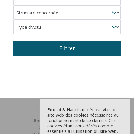
concerné
Structure
concernée
Type
d'Actu
Filtrer
Emploi & Handicap dépose via son
site web des cookies nécessaires au
fonctionnement de ce dernier. Ces
Emploi et Handicap Grand Lille
cookies étant considérés comme
23 chemin du Moulin Delmar
essentiels à l'utilisation du site web,