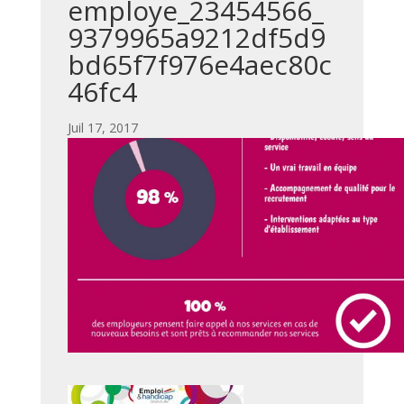
employe_23454566_
9379965a9212df5d9
bd65f7f976e4aec80c
46fc4
par
|
Juil 17, 2017