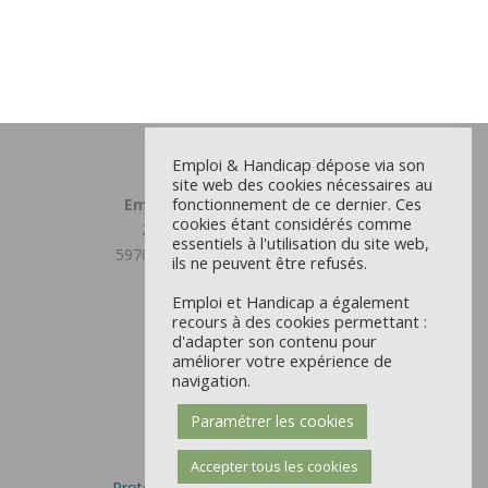
Emploi & Handicap dépose via son
site web des cookies nécessaires au
fonctionnement de ce dernier. Ces
Emploi et Handicap Grand Lille
cookies étant considérés comme
23 chemin du Moulin Delmar
essentiels à l'utilisation du site web,
59708 MARCQ EN BAROEUL CEDEX
ils ne peuvent être refusés.
03 59 31 81 00
Emploi et Handicap a également
Antenne Douaisis
recours à des cookies permettant :
d'adapter son contenu pour
22 rue d’Orchies - CS 9711
améliorer votre expérience de
59504 DOUAI CEDEX
navigation.
03 59 31 81 00
Paramétrer les cookies
Mentions Légales et CGU
Politique des cookies
Accepter tous les cookies
Protection des données personnelles