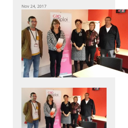
par
|
Nov 24, 2017