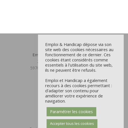
Emploi & Handicap dépose via son
site web des cookies nécessaires au
fonctionnement de ce dernier. Ces
Emploi et Handicap Grand Lille
cookies étant considérés comme
23 chemin du Moulin Delmar
essentiels à l'utilisation du site web,
59708 MARCQ EN BAROEUL CEDEX
ils ne peuvent être refusés.
03 59 31 81 00
Emploi et Handicap a également
recours à des cookies permettant :
Antenne Douaisis
d'adapter son contenu pour
22 rue d’Orchies - CS 9711
améliorer votre expérience de
59504 DOUAI CEDEX
navigation.
03 59 31 81 00
Paramétrer les cookies
Mentions Légales et CGU
Politique des cookies
Accepter tous les cookies