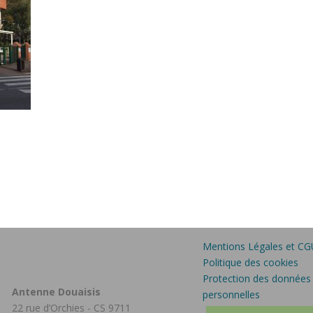
Mentions Légales et CG
Politique des cookies
Protection des données
Antenne Douaisis
personnelles
22 rue d’Orchies - CS 9711