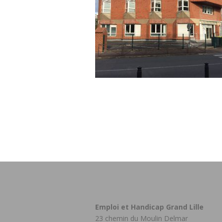
Emploi et Handicap Grand Lille
23 chemin du Moulin Delmar