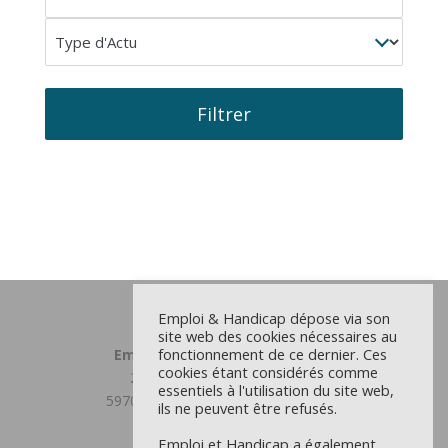
concernée
Type
d'Actu
Filtrer
Emploi & Handicap dépose via son
site web des cookies nécessaires au
fonctionnement de ce dernier. Ces
Emploi et Handicap Grand Lille
cookies étant considérés comme
23 chemin du Moulin Delmar
essentiels à l'utilisation du site web,
59708 MARCQ EN BAROEUL CEDEX
ils ne peuvent être refusés.
03 59 31 81 00
Emploi et Handicap a également