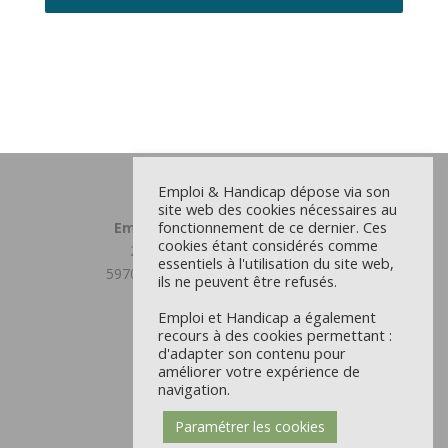
Emploi & Handicap dépose via son
site web des cookies nécessaires au
fonctionnement de ce dernier. Ces
Emploi et Handicap Grand Lille
cookies étant considérés comme
23 chemin du Moulin Delmar
essentiels à l'utilisation du site web,
59708 MARCQ EN BAROEUL CEDEX
ils ne peuvent être refusés.
03 59 31 81 00
Emploi et Handicap a également
recours à des cookies permettant :
Antenne Douaisis
d'adapter son contenu pour
22 rue d’Orchies - CS 9711
améliorer votre expérience de
59504 DOUAI CEDEX
navigation.
03 59 31 81 00
Paramétrer les cookies
Mentions Légales et CGU