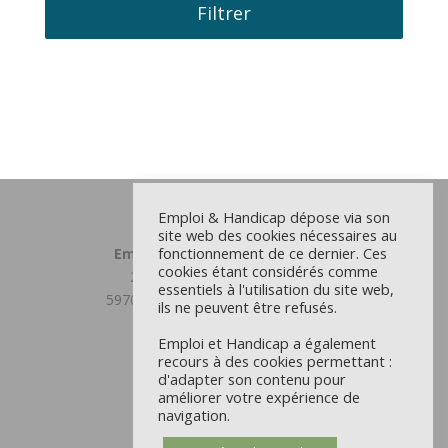
Filtrer
Emploi & Handicap dépose via son
site web des cookies nécessaires au
fonctionnement de ce dernier. Ces
Emploi et Handicap Grand Lille
cookies étant considérés comme
23 chemin du Moulin Delmar
essentiels à l'utilisation du site web,
59708 MARCQ EN BAROEUL CEDEX
ils ne peuvent être refusés.
03 59 31 81 00
Emploi et Handicap a également
recours à des cookies permettant :
Antenne Douaisis
d'adapter son contenu pour
22 rue d’Orchies - CS 9711
améliorer votre expérience de
59504 DOUAI CEDEX
navigation.
03 59 31 81 00