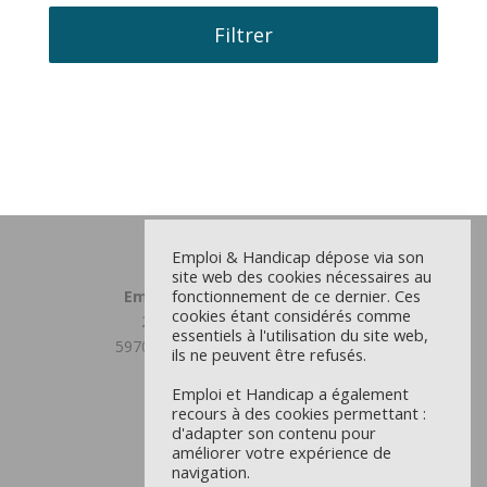
Filtrer
Emploi & Handicap dépose via son
site web des cookies nécessaires au
fonctionnement de ce dernier. Ces
Emploi et Handicap Grand Lille
cookies étant considérés comme
23 chemin du Moulin Delmar
essentiels à l'utilisation du site web,
59708 MARCQ EN BAROEUL CEDEX
ils ne peuvent être refusés.
03 59 31 81 00
Emploi et Handicap a également
recours à des cookies permettant :
Antenne Douaisis
d'adapter son contenu pour
22 rue d’Orchies - CS 9711
améliorer votre expérience de
59504 DOUAI CEDEX
navigation.